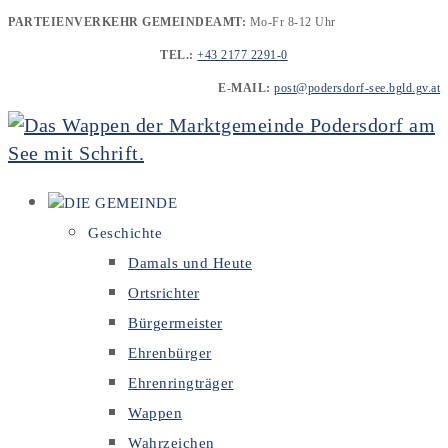
Zum
PARTEIENVERKEHR GEMEINDEAMT:
Mo-Fr 8-12 Uhr
Inhalt
TEL.:
+43 2177 2291-0
springen
E-MAIL:
post@podersdorf-see.bgld.gv.at
DIE GEMEINDE
Geschichte
Damals und Heute
Ortsrichter
Bürgermeister
Ehrenbürger
Ehrenringträger
Wappen
Wahrzeichen